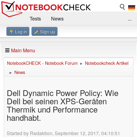
Tests
News
...
Log in
Sign up
Benchmarks / Technik
Externe Tests
Kaufberatung
Deals
Suche
Jobs
Main Menu
Forum
Impressum
NotebookCHECK - Notebook Forum
Notebookcheck Artikel
►
News
►
Dell Dynamic Power Policy: Wie
Dell bei seinen XPS-Geräten
Thermik und Performance
handhabt.
Started by Redaktion, September 12, 2017, 04:10:51