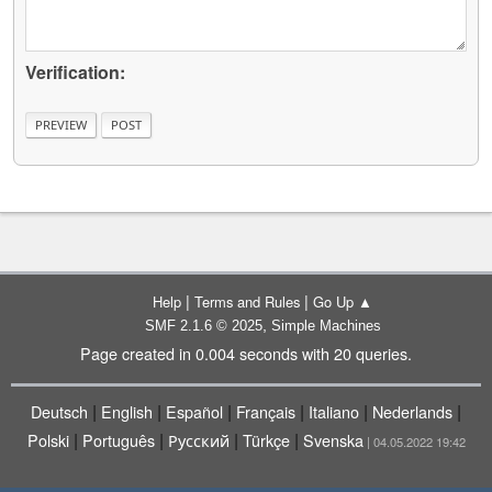
Verification:
|
|
Help
Terms and Rules
Go Up ▲
,
SMF 2.1.6 © 2025
Simple Machines
Page created in 0.004 seconds with 20 queries.
|
|
|
|
|
|
Deutsch
English
Español
Français
Italiano
Nederlands
|
|
|
|
Polski
Português
Русский
Türkçe
Svenska
| 04.05.2022 19:42