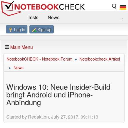
Tests
News
...
Log in
Sign up
Benchmarks / Technik
Externe Tests
Kaufberatung
Deals
Suche
Jobs
Main Menu
Forum
Impressum
NotebookCHECK - Notebook Forum
Notebookcheck Artikel
►
News
►
Windows 10: Neue Insider-Build
bringt Android und iPhone-
Anbindung
Started by Redaktion, July 27, 2017, 09:11:13