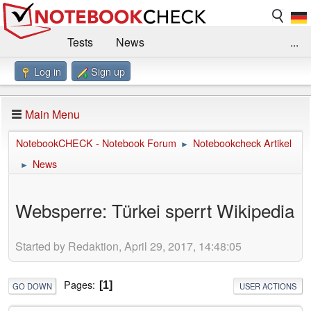
Tests
News
...
Log in
Sign up
Benchmarks / Technik
Externe Tests
Kaufberatung
Deals
Suche
Jobs
Main Menu
Forum
Impressum
NotebookCHECK - Notebook Forum
Notebookcheck Artikel
►
News
►
Websperre: Türkei sperrt Wikipedia
Started by Redaktion, April 29, 2017, 14:48:05
Pages
1
GO DOWN
USER ACTIONS