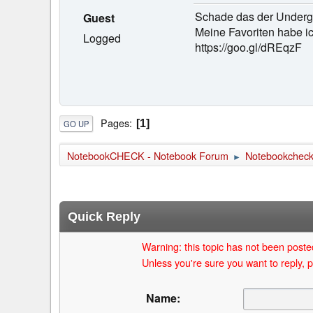
Schade das der Undergr
Guest
Meine Favoriten habe ic
Logged
https://goo.gl/dREqzF
Pages
1
GO UP
NotebookCHECK - Notebook Forum
Notebookcheck 
►
Quick Reply
Warning: this topic has not been posted
Unless you're sure you want to reply, p
Name: