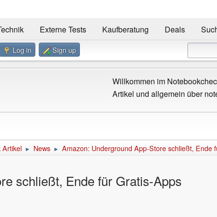
Technik
Externe Tests
Kaufberatung
Deals
Suc
Log in
Sign up
Willkommen im Notebookcheck
Artikel und allgemein über not
Artikel
News
Amazon: Underground App-Store schließt, Ende f
►
►
 schließt, Ende für Gratis-Apps