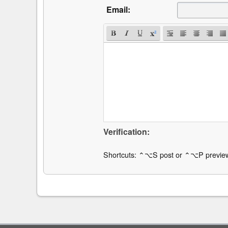
Email:
Verification:
Shortcuts: ⌃⌥S post or ⌃⌥P previe