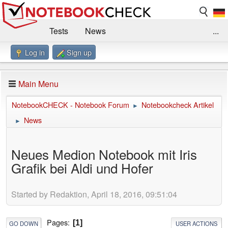
Tests
News
...
Log in
Sign up
Benchmarks / Technik
Externe Tests
Kaufberatung
Deals
Suche
Jobs
Main Menu
Forum
Impressum
NotebookCHECK - Notebook Forum
Notebookcheck Artikel
►
News
►
Neues Medion Notebook mit Iris
Grafik bei Aldi und Hofer
Started by Redaktion, April 18, 2016, 09:51:04
Pages
1
GO DOWN
USER ACTIONS