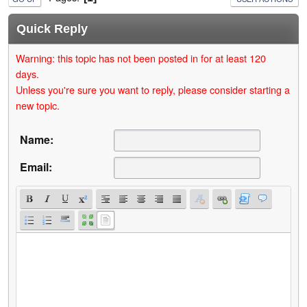
Quick Reply
Warning: this topic has not been posted in for at least 120
days.
Unless you're sure you want to reply, please consider starting a
new topic.
Name:
Email: