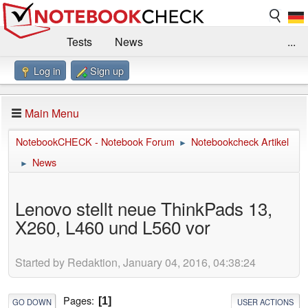
Tests
News
...
Log in
Sign up
Benchmarks / Technik
Externe Tests
Kaufberatung
Deals
Suche
Jobs
Main Menu
Forum
Impressum
NotebookCHECK - Notebook Forum
Notebookcheck Artikel
►
News
►
Lenovo stellt neue ThinkPads 13,
X260, L460 und L560 vor
Started by Redaktion, January 04, 2016, 04:38:24
Pages
1
GO DOWN
USER ACTIONS