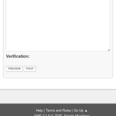
Verification:
|
|
Help
Terms and Rules
Go Up ▲
,
SMF 2.1.6 © 2025
Simple Machines