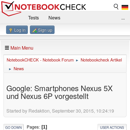
Tests
News
...
Log in
Sign up
Benchmarks / Technik
Externe Tests
Kaufberatung
Deals
Suche
Jobs
Main Menu
Forum
Impressum
NotebookCHECK - Notebook Forum
Notebookcheck Artikel
►
News
►
Google: Smartphones Nexus 5X
und Nexus 6P vorgestellt
Started by Redaktion, September 30, 2015, 10:24:19
Pages
1
GO DOWN
USER ACTIONS