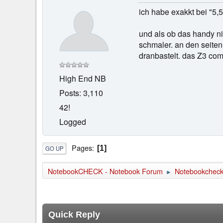
ich habe exakkt bei "5,5
und als ob das handy n
schmaler. an den seiten
dranbastelt. das Z3 co
High End NB
Posts: 3,110
42!
Logged
Pages
1
GO UP
NotebookCHECK - Notebook Forum
Notebookcheck 
►
Quick Reply