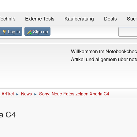
Technik
Externe Tests
Kaufberatung
Deals
Suc
Log in
Sign up
Willkommen im Notebookcheck
Artikel und allgemein über not
Artikel
News
Sony: Neue Fotos zeigen Xperia C4
►
►
ia C4