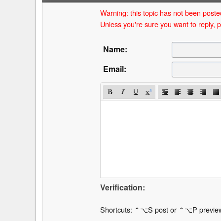
Warning: this topic has not been posted
Unless you're sure you want to reply, p
Name:
Email:
Verification:
Shortcuts: ⌃⌥S post or ⌃⌥P previe