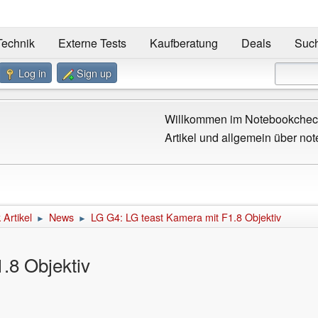
Technik
Externe Tests
Kaufberatung
Deals
Suc
Log in
Sign up
Willkommen im Notebookcheck
Artikel und allgemein über not
Artikel
News
LG G4: LG teast Kamera mit F1.8 Objektiv
►
►
.8 Objektiv