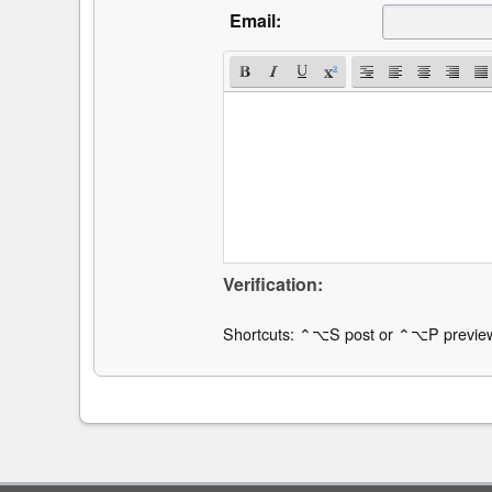
Email:
Verification:
Shortcuts: ⌃⌥S post or ⌃⌥P previe