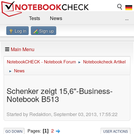
Tests
News
...
Log in
Sign up
Benchmarks / Technik
Externe Tests
Kaufberatung
Deals
Suche
Jobs
Main Menu
Forum
Impressum
NotebookCHECK - Notebook Forum
Notebookcheck Artikel
►
News
►
Schenker zeigt 15,6"-Business-
Notebook B513
Started by Redaktion, September 03, 2013, 17:55:22
2
Pages
1
GO DOWN
USER ACTIONS