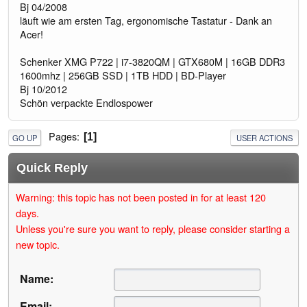
Bj 04/2008
läuft wie am ersten Tag, ergonomische Tastatur - Dank an
Acer!
Schenker XMG P722 | i7-3820QM | GTX680M | 16GB DDR3
1600mhz | 256GB SSD | 1TB HDD | BD-Player
Bj 10/2012
Schön verpackte Endlospower
Pages
1
GO UP
USER ACTIONS
Quick Reply
Warning: this topic has not been posted in for at least 120
days.
Unless you're sure you want to reply, please consider starting a
new topic.
Name:
Email: