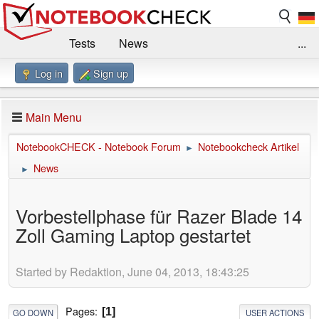
Tests
News
...
Log in
Sign up
Benchmarks / Technik
Externe Tests
Kaufberatung
Deals
Suche
Jobs
Main Menu
Forum
Impressum
NotebookCHECK - Notebook Forum
Notebookcheck Artikel
►
News
►
Vorbestellphase für Razer Blade 14
Zoll Gaming Laptop gestartet
Started by Redaktion, June 04, 2013, 18:43:25
Pages
1
GO DOWN
USER ACTIONS