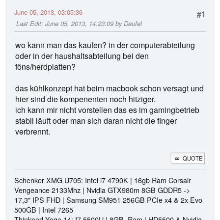
June 05, 2013, 03:05:36
#1
Last Edit
: June 05, 2013, 14:23:09 by Deufel
wo kann man das kaufen? in der computerabteilung
oder in der haushaltsabteilung bei den
föns/herdplatten?
das kühlkonzept hat beim macbook schon versagt und
hier sind die kompenenten noch hitziger.
ich kann mir nicht vorstellen das es im gamingbetrieb
stabil läuft oder man sich daran nicht die finger
verbrennt.
QUOTE
Schenker XMG U705: Intel i7 4790K | 16gb Ram Corsair
Vengeance 2133Mhz | Nvidia GTX980m 8GB GDDR5 ->
17,3" IPS FHD | Samsung SM951 256GB PCIe x4 & 2x Evo
500GB | Intel 7265
Thinkpad Yoga 14: I7 5500U | 8GB Ram | HD5500 & Nvidia