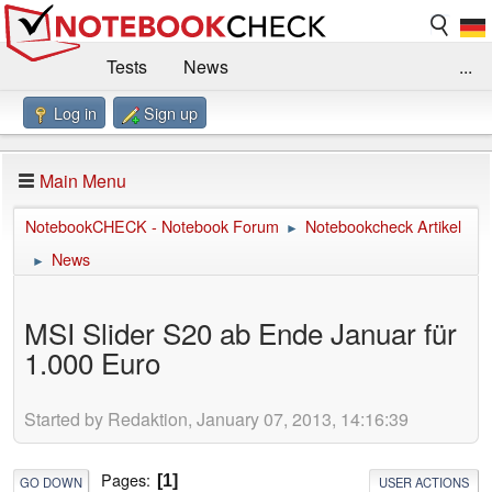
Tests
News
...
Log in
Sign up
Benchmarks / Technik
Externe Tests
Kaufberatung
Deals
Suche
Jobs
Main Menu
Forum
Impressum
NotebookCHECK - Notebook Forum
Notebookcheck Artikel
►
News
►
MSI Slider S20 ab Ende Januar für
1.000 Euro
Started by Redaktion, January 07, 2013, 14:16:39
Pages
1
GO DOWN
USER ACTIONS