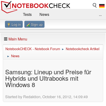
Tests
News
...
Log in
Sign up
Benchmarks / Technik
Externe Tests
Kaufberatung
Deals
Suche
Jobs
Main Menu
Forum
Impressum
NotebookCHECK - Notebook Forum
Notebookcheck Artikel
►
News
►
Samsung: Lineup und Preise für
Hybrids und Ultrabooks mit
Windows 8
Started by Redaktion, October 16, 2012, 14:09:49