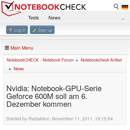
Tests
News
...
Log in
Sign up
Benchmarks / Technik
Externe Tests
Kaufberatung
Deals
Suche
Jobs
Main Menu
Forum
Impressum
NotebookCHECK - Notebook Forum
Notebookcheck Artikel
►
News
►
Nvidia: Notebook-GPU-Serie
Geforce 600M soll am 6.
Dezember kommen
Started by Redaktion, November 11, 2011, 19:15:54