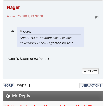
Nager
August 25, 2011, 21:32:08
#1
Quote
Das Z21Q9E befindet sich inklusive
Powerdock PRZ20C gerade im Test.
Kann's kaum erwarten. :)
QUOTE
Pages
1
GO UP
USER ACTIONS
Quick Reply
Warning: this topic has not been posted in for at least 120