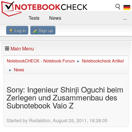
Tests
News
...
Log in
Sign up
Benchmarks / Technik
Externe Tests
Kaufberatung
Deals
Suche
Jobs
Main Menu
Forum
Impressum
NotebookCHECK - Notebook Forum
Notebookcheck Artikel
►
News
►
Sony: Ingenieur Shinji Oguchi beim
Zerlegen und Zusammenbau des
Subnotebook Vaio Z
Started by Redaktion, August 25, 2011, 18:28:05