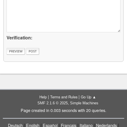
Verification:
|
|
Help
Terms and Rules
Go Up ▲
,
SMF 2.1.6 © 2025
Simple Machines
Page created in 0.003 seconds with 20 queries.
|
|
|
|
|
|
Deutsch
English
Español
Français
Italiano
Nederlands