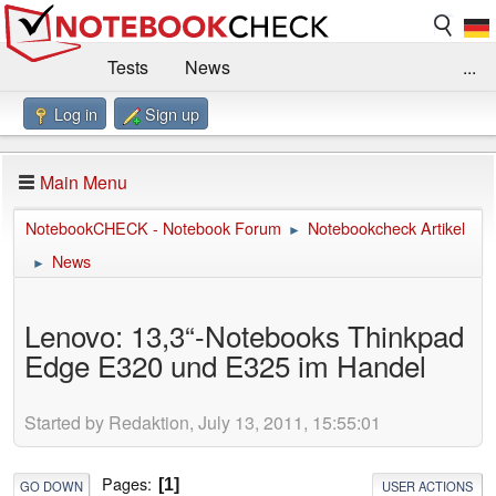
Tests
News
...
Log in
Sign up
Benchmarks / Technik
Externe Tests
Kaufberatung
Deals
Suche
Jobs
Main Menu
Forum
Impressum
NotebookCHECK - Notebook Forum
Notebookcheck Artikel
►
News
►
Lenovo: 13,3“-Notebooks Thinkpad
Edge E320 und E325 im Handel
Started by Redaktion, July 13, 2011, 15:55:01
Pages
1
GO DOWN
USER ACTIONS