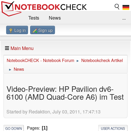
Tests
News
...
Log in
Sign up
Benchmarks / Technik
Externe Tests
Kaufberatung
Deals
Suche
Jobs
Main Menu
Forum
Impressum
NotebookCHECK - Notebook Forum
Notebookcheck Artikel
►
News
►
Video-Preview: HP Pavilion dv6-
6100 (AMD Quad-Core A6) im Test
Started by Redaktion, July 03, 2011, 17:47:13
Pages
1
GO DOWN
USER ACTIONS