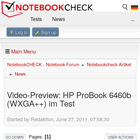
Tests
News
...
Log in
Sign up
Benchmarks / Technik
Externe Tests
Kaufberatung
Deals
Suche
Jobs
Main Menu
Forum
Impressum
NotebookCHECK - Notebook Forum
Notebookcheck Artikel
►
News
►
Video-Preview: HP ProBook 6460b
(WXGA++) im Test
Started by Redaktion, June 27, 2011, 07:58:30
Pages
1
GO DOWN
USER ACTIONS