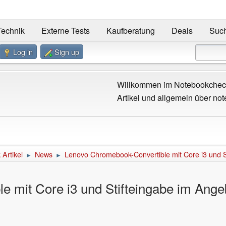
Technik
Externe Tests
Kaufberatung
Deals
Suc
Log in
Sign up
Willkommen im Notebookcheck
Artikel und allgemein über not
Artikel
News
Lenovo Chromebook-Convertible mit Core i3 und S
►
►
 mit Core i3 und Stifteingabe im Ange