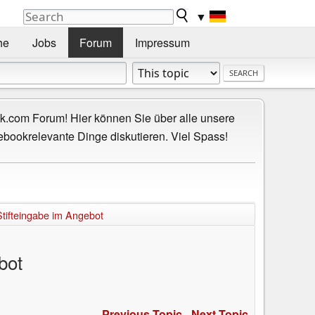
▼
he
Jobs
Forum
Impressum
.com Forum! Hier können Sie über alle unsere
ebookrelevante Dinge diskutieren. Viel Spass!
tifteingabe im Angebot
bot
Previous Topic
-
Next Topic