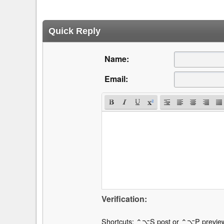
Quick Reply
Name:
Email:
Verification:
Shortcuts: ⌃⌥S post or ⌃⌥P previe