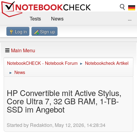
Tests
News
...
Log in
Sign up
Benchmarks / Technik
Externe Tests
Kaufberatung
Deals
Suche
Jobs
Main Menu
Forum
Impressum
NotebookCHECK - Notebook Forum
Notebookcheck Artikel
►
News
►
HP Convertible mit Active Stylus,
Core Ultra 7, 32 GB RAM, 1-TB-
SSD im Angebot
Started by Redaktion, May 12, 2026, 14:28:34