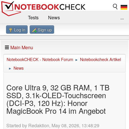
Tests
News
...
Log in
Sign up
Benchmarks / Technik
Externe Tests
Kaufberatung
Deals
Suche
Jobs
Main Menu
Forum
Impressum
NotebookCHECK - Notebook Forum
Notebookcheck Artikel
►
News
►
Core Ultra 9, 32 GB RAM, 1 TB
SSD, 3.1k-OLED-Touchscreen
(DCI-P3, 120 Hz): Honor
MagicBook Pro 14 im Angebot
Started by Redaktion, May 08, 2026, 13:48:29