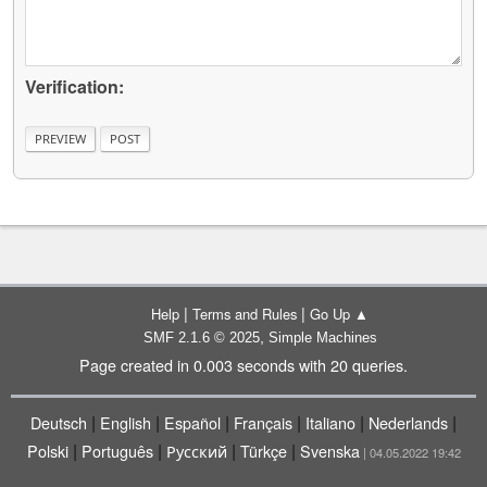
Verification:
|
|
Help
Terms and Rules
Go Up ▲
,
SMF 2.1.6 © 2025
Simple Machines
Page created in 0.003 seconds with 20 queries.
|
|
|
|
|
|
Deutsch
English
Español
Français
Italiano
Nederlands
|
|
|
|
Polski
Português
Русский
Türkçe
Svenska
| 04.05.2022 19:42