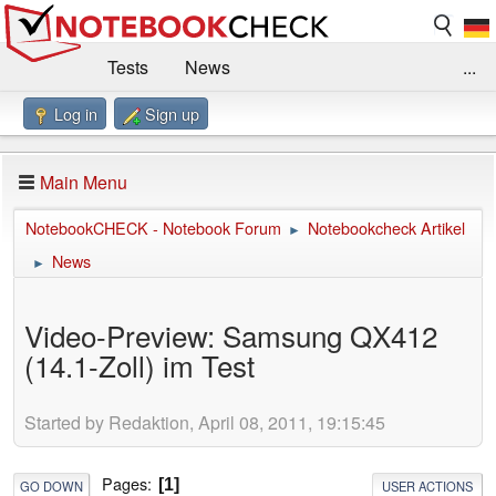
Tests
News
...
Log in
Sign up
Benchmarks / Technik
Externe Tests
Kaufberatung
Deals
Suche
Jobs
Main Menu
Forum
Impressum
NotebookCHECK - Notebook Forum
Notebookcheck Artikel
►
News
►
Video-Preview: Samsung QX412
(14.1-Zoll) im Test
Started by Redaktion, April 08, 2011, 19:15:45
Pages
1
GO DOWN
USER ACTIONS