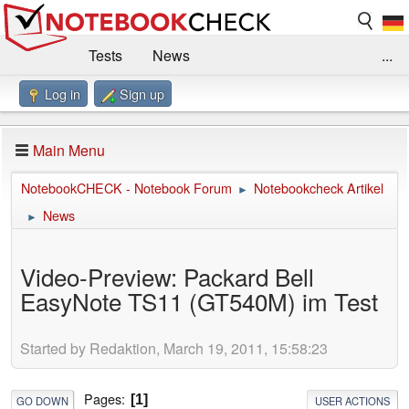
Tests
News
...
Log in
Sign up
Benchmarks / Technik
Externe Tests
Kaufberatung
Deals
Suche
Jobs
Main Menu
Forum
Impressum
NotebookCHECK - Notebook Forum
Notebookcheck Artikel
►
News
►
Video-Preview: Packard Bell
EasyNote TS11 (GT540M) im Test
Started by Redaktion, March 19, 2011, 15:58:23
Pages
1
GO DOWN
USER ACTIONS