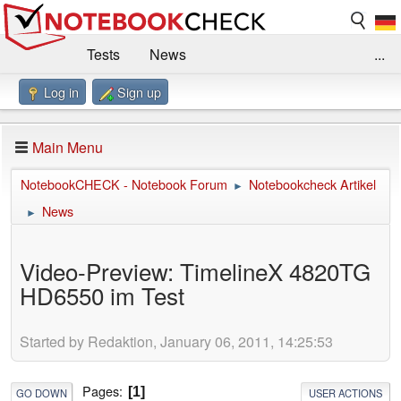
Tests
News
...
Log in
Sign up
Benchmarks / Technik
Externe Tests
Kaufberatung
Deals
Suche
Jobs
Main Menu
Forum
Impressum
NotebookCHECK - Notebook Forum
Notebookcheck Artikel
►
News
►
Video-Preview: TimelineX 4820TG
HD6550 im Test
Started by Redaktion, January 06, 2011, 14:25:53
Pages
1
GO DOWN
USER ACTIONS