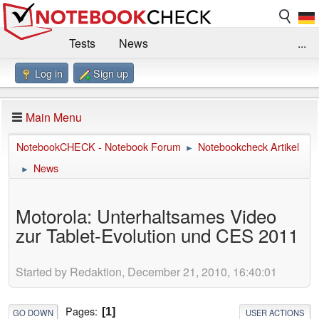
Tests
News
...
Log in
Sign up
Benchmarks / Technik
Externe Tests
Kaufberatung
Deals
Suche
Jobs
Main Menu
Forum
Impressum
NotebookCHECK - Notebook Forum
Notebookcheck Artikel
►
News
►
Motorola: Unterhaltsames Video
zur Tablet-Evolution und CES 2011
Started by Redaktion, December 21, 2010, 16:40:01
Pages
1
GO DOWN
USER ACTIONS