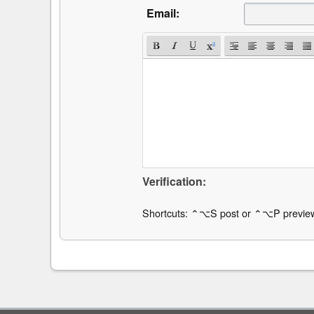
Email:
Verification:
Shortcuts: ⌃⌥S post or ⌃⌥P previe