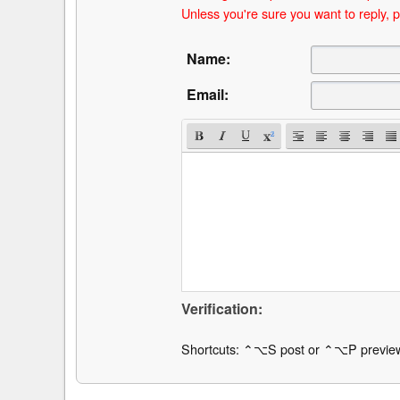
Unless you're sure you want to reply, p
Name:
Email:
Verification:
Shortcuts: ⌃⌥S post or ⌃⌥P previe