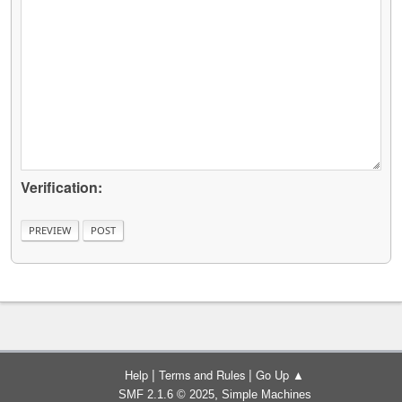
Verification:
|
|
Help
Terms and Rules
Go Up ▲
,
SMF 2.1.6 © 2025
Simple Machines