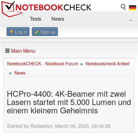
Tests
News
...
Log in
Sign up
Benchmarks / Technik
Externe Tests
Kaufberatung
Deals
Suche
Jobs
Main Menu
Forum
Impressum
NotebookCHECK - Notebook Forum
Notebookcheck Artikel
►
News
►
HCPro-4400: 4K-Beamer mit zwei
Lasern startet mit 5.000 Lumen und
einem kleinem Geheimnis
Started by Redaktion, March 06, 2025, 09:36:36