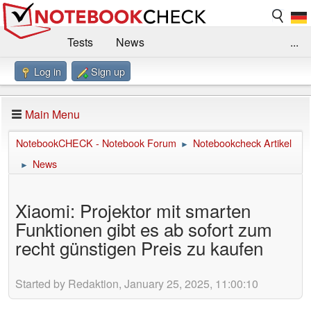
Tests
News
...
Log in
Sign up
Benchmarks / Technik
Externe Tests
Kaufberatung
Deals
Suche
Jobs
Main Menu
Forum
Impressum
NotebookCHECK - Notebook Forum
Notebookcheck Artikel
►
News
►
Xiaomi: Projektor mit smarten
Funktionen gibt es ab sofort zum
recht günstigen Preis zu kaufen
Started by Redaktion, January 25, 2025, 11:00:10