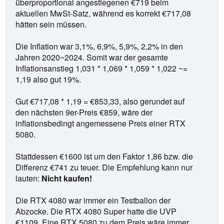
überproportional angestiegenen €719 beim
aktuellen MwSt-Satz, während es korrekt €717,08
hätten sein müssen.
Die Inflation war 3,1%, 6,9%, 5,9%, 2,2% in den
Jahren 2020~2024. Somit war der gesamte
Inflationsanstieg 1,031 * 1,069 * 1,059 * 1,022 ~=
1,19 also gut 19%.
Gut €717,08 * 1,19 = €853,33, also gerundet auf
den nächsten 9er-Preis €859, wäre der
inflationsbedingt angemessene Preis einer RTX
5080.
Stattdessen €1600 ist um den Faktor 1,86 bzw. die
Differenz €741 zu teuer. Die Empfehlung kann nur
lauten:
Nicht kaufen!
Die RTX 4080 war immer ein Testballon der
Abzocke. Die RTX 4080 Super hatte die UVP
€1109. Eine RTX 5080 zu dem Preis wäre immer