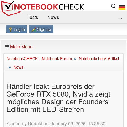
Tests
News
...
Log in
Sign up
Benchmarks / Technik
Externe Tests
Kaufberatung
Deals
Suche
Jobs
Main Menu
Forum
Impressum
NotebookCHECK - Notebook Forum
Notebookcheck Artikel
►
News
►
Händler leakt Europreis der
GeForce RTX 5080, Nvidia zeigt
mögliches Design der Founders
Edition mit LED-Streifen
Started by Redaktion, January 03, 2025, 13:35:30