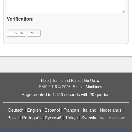
Verification:
|
|
Help
Terms and Rules
Go Up ▲
,
SMF 2.1.6 © 2025
Simple Machines
Page created in 1.153 seconds with 20 queries.
|
|
|
|
|
|
Deutsch
English
Español
Français
Italiano
Nederlands
|
|
|
|
Polski
Português
Русский
Türkçe
Svenska
| 04.05.2022 19:42