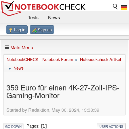
Tests
News
...
Log in
Sign up
Benchmarks / Technik
Externe Tests
Kaufberatung
Deals
Suche
Jobs
Main Menu
Forum
Impressum
NotebookCHECK - Notebook Forum
Notebookcheck Artikel
►
News
►
359 Euro für einen 4K-27-Zoll-IPS-
Gaming-Monitor
Started by Redaktion, May 30, 2024, 13:38:39
Pages
1
GO DOWN
USER ACTIONS