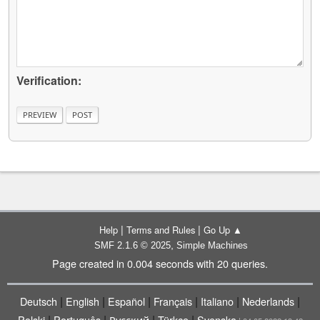
Verification:
|
|
Help
Terms and Rules
Go Up ▲
,
SMF 2.1.6 © 2025
Simple Machines
Page created in 0.004 seconds with 20 queries.
|
|
|
|
|
|
Deutsch
English
Español
Français
Italiano
Nederlands
|
|
|
|
Polski
Português
Русский
Türkçe
Svenska