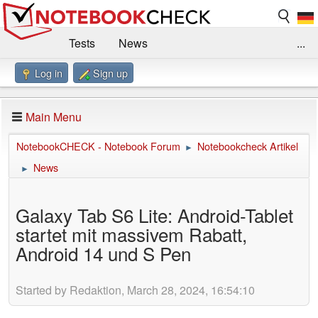
Tests
News
...
Log in
Sign up
Benchmarks / Technik
Externe Tests
Kaufberatung
Deals
Suche
Jobs
Main Menu
Forum
Impressum
NotebookCHECK - Notebook Forum
Notebookcheck Artikel
►
News
►
Galaxy Tab S6 Lite: Android-Tablet
startet mit massivem Rabatt,
Android 14 und S Pen
Started by Redaktion, March 28, 2024, 16:54:10