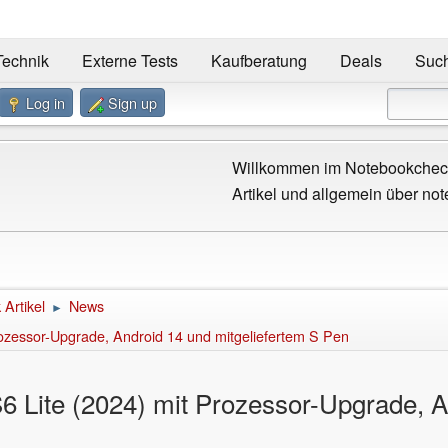
Technik
Externe Tests
Kaufberatung
Deals
Suc
Log in
Sign up
Willkommen im Notebookcheck
Artikel und allgemein über not
Artikel
News
►
rozessor-Upgrade, Android 14 und mitgeliefertem S Pen
6 Lite (2024) mit Prozessor-Upgrade, A