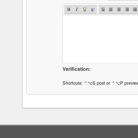
Verification:
Shortcuts: ⌃⌥S post or ⌃⌥P previe