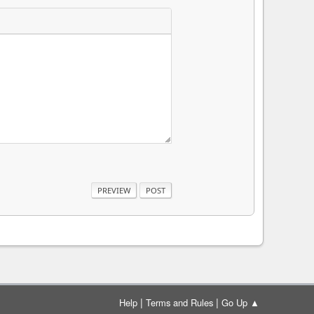
|
|
Help
Terms and Rules
Go Up ▲