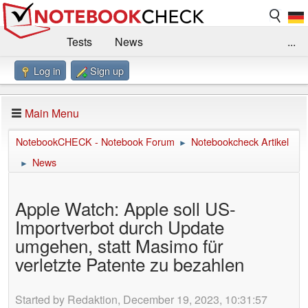
Tests
News
...
Log in
Sign up
Benchmarks / Technik
Externe Tests
Kaufberatung
Deals
Suche
Jobs
Main Menu
Forum
Impressum
NotebookCHECK - Notebook Forum
Notebookcheck Artikel
►
News
►
Apple Watch: Apple soll US-
Importverbot durch Update
umgehen, statt Masimo für
verletzte Patente zu bezahlen
Started by Redaktion, December 19, 2023, 10:31:57