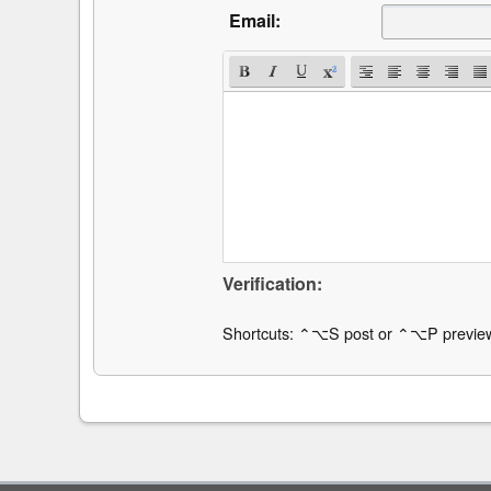
Email:
Verification:
Shortcuts: ⌃⌥S post or ⌃⌥P previe