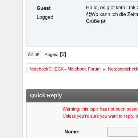
Hallo, es gibt kein Lin
Guest
🤔Wo kann ich die Zeit
Logged
Grüße 🤗
Pages
1
GO UP
NotebookCHECK - Notebook Forum
Notebookcheck 
►
Quick Reply
Warning: this topic has not been posted
Unless you're sure you want to reply, p
Name: