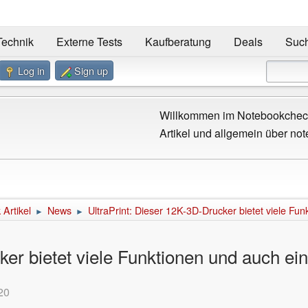
Technik
Externe Tests
Kaufberatung
Deals
Suc
Log in
Sign up
Willkommen im Notebookcheck
Artikel und allgemein über not
Artikel
News
UltraPrint: Dieser 12K-3D-Drucker bietet viele F
►
►
cker bietet viele Funktionen und auch 
20