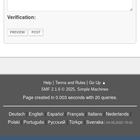
Verification:
|
|
Help
Terms and Rules
Go Up ▲
,
SMF 2.1.6 © 2025
Simple Machines
Page created in 0.003 seconds with 20 queries.
|
|
|
|
|
|
Deutsch
English
Español
Français
Italiano
Nederlands
|
|
|
|
Polski
Português
Русский
Türkçe
Svenska
| 04.05.2022 19:42