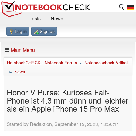
Tests
News
...
Log in
Sign up
Benchmarks / Technik
Externe Tests
Kaufberatung
Deals
Suche
Jobs
Main Menu
Forum
Impressum
NotebookCHECK - Notebook Forum
Notebookcheck Artikel
►
News
►
Honor V Purse: Kurioses Falt-
Phone ist 4,3 mm dünn und leichter
als ein Apple iPhone 15 Pro Max
Started by Redaktion, September 19, 2023, 18:50:11