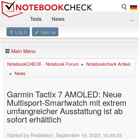
Tests
News
...
Log in
Sign up
Benchmarks / Technik
Externe Tests
Kaufberatung
Deals
Suche
Jobs
Main Menu
Forum
Impressum
NotebookCHECK - Notebook Forum
Notebookcheck Artikel
►
News
►
Garmin Tactix 7 AMOLED: Neue
Multisport-Smartwatch mit extrem
umfangreicher Ausstattung ist ab
sofort erhältlich
Started by Redaktion, September 19, 2023, 15:46:03