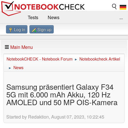
Tests
News
...
Log in
Sign up
Benchmarks / Technik
Externe Tests
Kaufberatung
Deals
Suche
Jobs
Main Menu
Forum
Impressum
NotebookCHECK - Notebook Forum
Notebookcheck Artikel
►
News
►
Samsung präsentiert Galaxy F34
5G mit 6.000 mAh Akku, 120 Hz
AMOLED und 50 MP OIS-Kamera
Started by Redaktion, August 07, 2023, 10:22:45