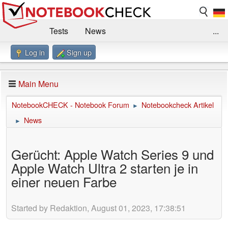
Tests
News
...
Log in
Sign up
Benchmarks / Technik
Externe Tests
Kaufberatung
Deals
Suche
Jobs
Main Menu
Forum
Impressum
NotebookCHECK - Notebook Forum
Notebookcheck Artikel
►
News
►
Gerücht: Apple Watch Series 9 und
Apple Watch Ultra 2 starten je in
einer neuen Farbe
Started by Redaktion, August 01, 2023, 17:38:51