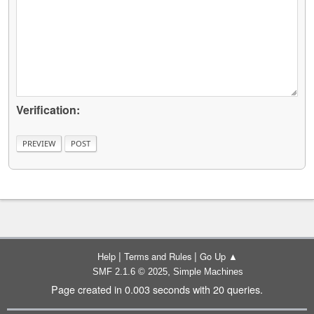
Verification:
|
|
Help
Terms and Rules
Go Up ▲
,
SMF 2.1.6 © 2025
Simple Machines
Page created in 0.003 seconds with 20 queries.