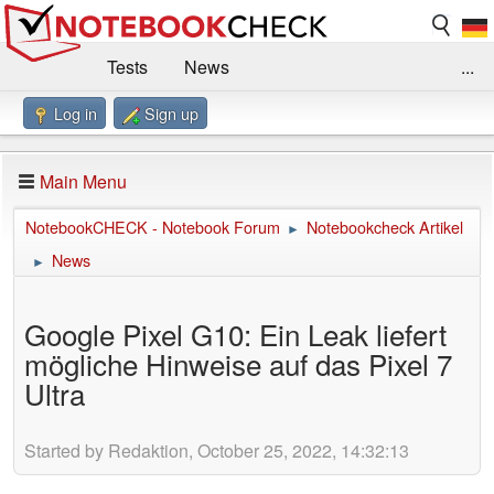
Tests
News
...
Log in
Sign up
Benchmarks / Technik
Externe Tests
Kaufberatung
Deals
Suche
Jobs
Main Menu
Forum
Impressum
NotebookCHECK - Notebook Forum
Notebookcheck Artikel
►
News
►
Google Pixel G10: Ein Leak liefert
mögliche Hinweise auf das Pixel 7
Ultra
Started by Redaktion, October 25, 2022, 14:32:13