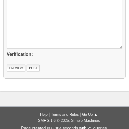
Verification:
|
|
Help
Terms and Rules
Go Up ▲
,
SMF 2.1.6 © 2025
Simple Machines
Page created in 0.004 seconds with 21 queries.