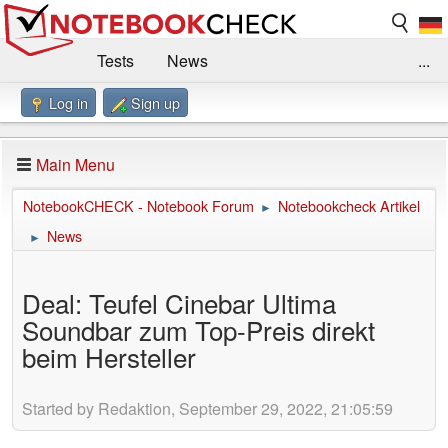
Tests
News
...
Log in
Sign up
Benchmarks / Technik
Externe Tests
Kaufberatung
Deals
Suche
Jobs
Main Menu
Forum
Impressum
NotebookCHECK - Notebook Forum
Notebookcheck Artikel
►
News
►
Deal: Teufel Cinebar Ultima
Soundbar zum Top-Preis direkt
beim Hersteller
Started by Redaktion, September 29, 2022, 21:05:59