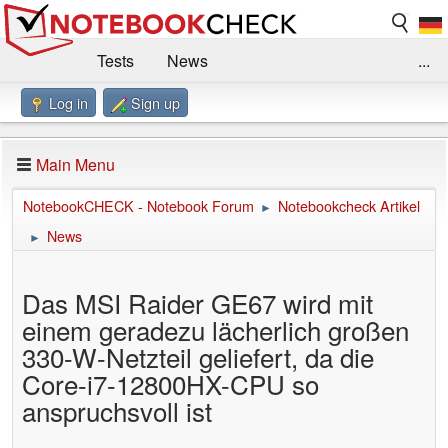
Tests
News
...
Log in
Sign up
Benchmarks / Technik
Externe Tests
Kaufberatung
Deals
Suche
Jobs
Main Menu
Forum
Impressum
NotebookCHECK - Notebook Forum
Notebookcheck Artikel
►
News
►
Das MSI Raider GE67 wird mit
einem geradezu lächerlich großen
330-W-Netzteil geliefert, da die
Core-i7-12800HX-CPU so
anspruchsvoll ist