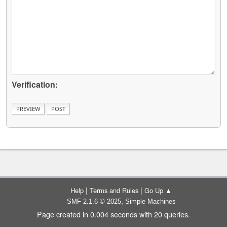
Verification:
|
|
Help
Terms and Rules
Go Up ▲
,
SMF 2.1.6 © 2025
Simple Machines
Page created in 0.004 seconds with 20 queries.