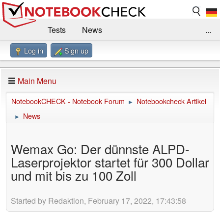
Tests
News
...
Log in
Sign up
Benchmarks / Technik
Externe Tests
Kaufberatung
Deals
Suche
Jobs
Main Menu
Forum
Impressum
NotebookCHECK - Notebook Forum
Notebookcheck Artikel
►
News
►
Wemax Go: Der dünnste ALPD-
Laserprojektor startet für 300 Dollar
und mit bis zu 100 Zoll
Started by Redaktion, February 17, 2022, 17:43:58