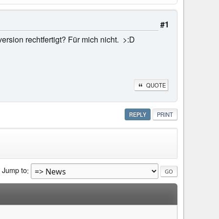
#1
rsion rechtfertigt? Für mich nicht. >:D
QUOTE
REPLY
PRINT
Jump to