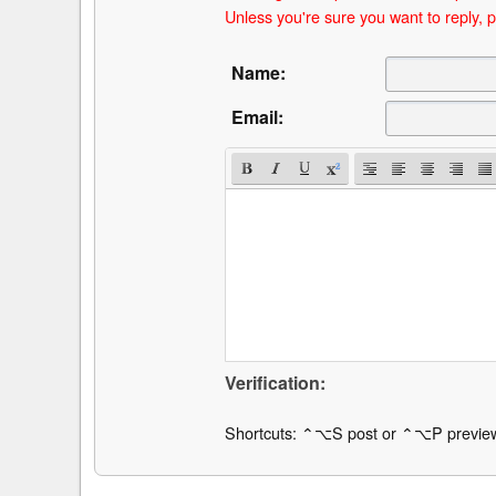
Unless you're sure you want to reply, p
Name:
Email:
Verification:
Shortcuts: ⌃⌥S post or ⌃⌥P previe