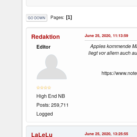
Pages
1
GO DOWN
Redaktion
June 25, 2020, 11:13:59
Apples kommende Macs
Editor
liegt vor allem auch au
https://www.not
High End NB
Posts: 259,711
Logged
LaLeLu
June 25, 2020, 13:25:55