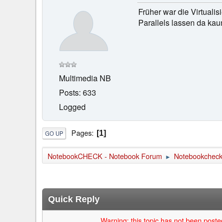
Früher war die Virtuali
Parallels lassen da ka
Multimedia NB
Posts: 633
Logged
Pages
1
GO UP
NotebookCHECK - Notebook Forum
Notebookcheck 
►
Quick Reply
Warning: this topic has not been posted