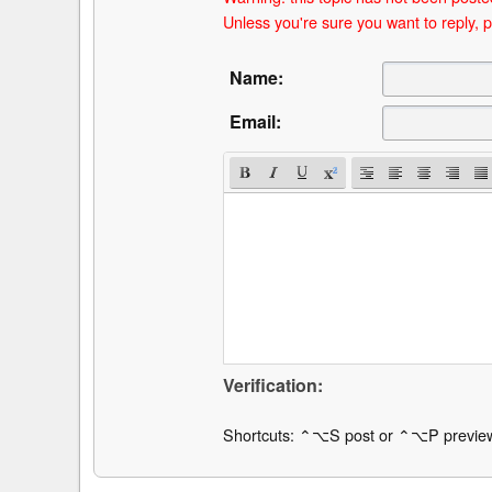
Unless you're sure you want to reply, p
Name:
Email:
Verification:
Shortcuts: ⌃⌥S post or ⌃⌥P previe