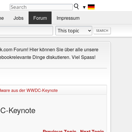
▼
he
Jobs
Forum
Impressum
.com Forum! Hier können Sie über alle unsere
ebookrelevante Dinge diskutieren. Viel Spass!
Hardware aus der WWDC-Keynote
DC-Keynote
Previous Topic
-
Next Topic