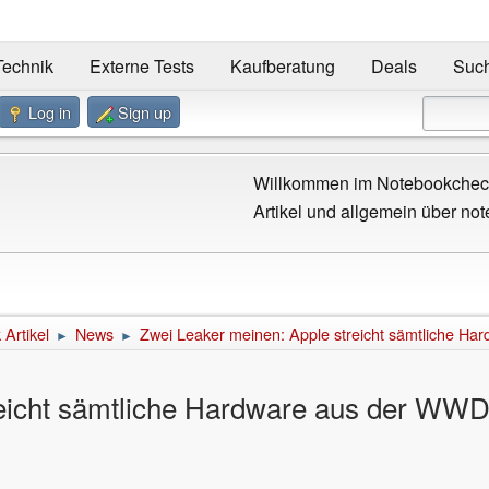
Technik
Externe Tests
Kaufberatung
Deals
Suc
Log in
Sign up
Willkommen im Notebookcheck
Artikel und allgemein über not
Artikel
News
Zwei Leaker meinen: Apple streicht sämtliche 
►
►
reicht sämtliche Hardware aus der WW