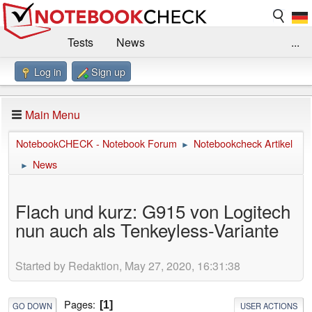
Tests
News
...
Log in
Sign up
Benchmarks / Technik
Externe Tests
Kaufberatung
Deals
Suche
Jobs
Main Menu
Forum
Impressum
NotebookCHECK - Notebook Forum
Notebookcheck Artikel
►
News
►
Flach und kurz: G915 von Logitech
nun auch als Tenkeyless-Variante
Started by Redaktion, May 27, 2020, 16:31:38
Pages
1
GO DOWN
USER ACTIONS