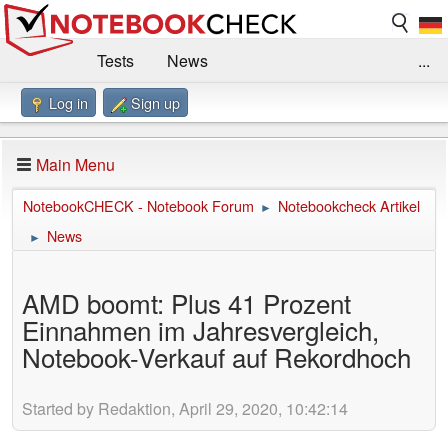
Tests
News
...
Log in
Sign up
Benchmarks / Technik
Externe Tests
Kaufberatung
Deals
Suche
Jobs
Main Menu
Forum
Impressum
NotebookCHECK - Notebook Forum
Notebookcheck Artikel
►
News
►
AMD boomt: Plus 41 Prozent
Einnahmen im Jahresvergleich,
Notebook-Verkauf auf Rekordhoch
Started by Redaktion, April 29, 2020, 10:42:14