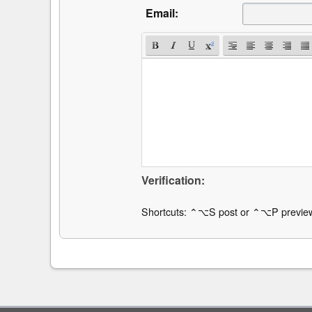
Email:
Verification:
Shortcuts: ⌃⌥S post or ⌃⌥P previe