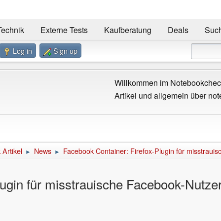
Technik
Externe Tests
Kaufberatung
Deals
Suc
Log in
Sign up
Willkommen im Notebookcheck
Artikel und allgemein über not
Artikel
News
Facebook Container: Firefox-Plugin für misstraui
►
►
lugin für misstrauische Facebook-Nutze